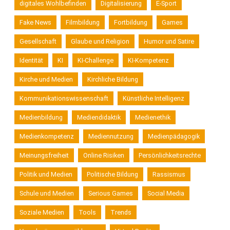
digitales Wohlbefinden
Digitalisierung
E-Sport
Game-
Fake News
Filmbildung
Fortbildung
Games
Gesellschaft
Glaube und Religion
Humor und Satire
Käufe"
Identität
KI
KI-Challenge
KI-Kompetenz
Kirche und Medien
Kirchliche Bildung
Kommunikationswissenschaft
Künstliche Intelligenz
Medienbildung
Mediendidaktik
Medienethik
Medienkompetenz
Mediennutzung
Medienpädagogik
Meinungsfreiheit
Online Risiken
Persönlichkeitsrechte
Politik und Medien
Politische Bildung
Rassismus
Schule und Medien
Serious Games
Social Media
Soziale Medien
Tools
Trends