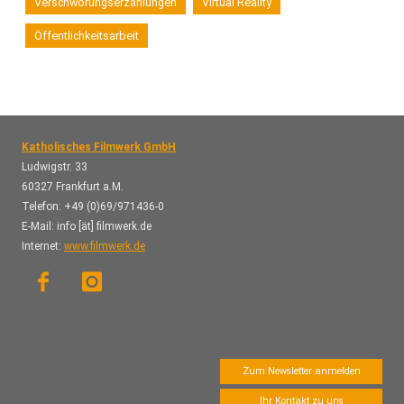
Verschwörungserzählungen
Virtual Reality
Öffentlichkeitsarbeit
Katholisches Filmwerk GmbH
Ludwigstr. 33
60327 Frankfurt a.M.
Telefon: +49 (0)69/971436-0
E-Mail: info [ät] filmwerk.de
Internet:
www.filmwerk.de
Zum Newsletter anmelden
Ihr Kontakt zu uns