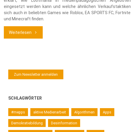
erklärt, wie Lootmania in medienpädagogischen Angeboten
eingesetzt werden kann und welche ähnlichen Verkaufstaktiken
sich auch in beliebten Games wie Roblox, EA SPORTS FC, Fortnite
und Minecraft finden.
"Lootmania
Weiterlesen
–
die
Gameshow:
Zum Newsletter anmelden
Stark
machen
SCHLAGWÖRTER
gegen
#mepps
aktive Medienarbeit
Algorithmen
Apps
manipulative
Demokratiebildung
Desinformation
In-