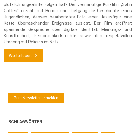
plötzlich ungeahnte Folgen hat? Der vierminütige Kurzfilm „Sohn
Gottes“ erzählt mit Humor und Tiefgang die Geschichte eines
Jugendlichen, dessen bearbeitetes Foto einer Jesusfigur eine
Kette überraschender Ereignisse auslöst. Der Film eröffnet
spannende Gespräche über digitale Identität, Meinungs- und
Kunstfreiheit, Persönlichkeitsrechte sowie den respektvollen
Umgang mit Religion im Netz.
"Sohn
Weiterlesen
Gottes
–
Filmtipp
Zum Newsletter anmelden
zu
Social
SCHLAGWÖRTER
Media,