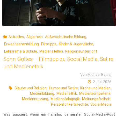
Aktuelles
,
Allgemein
,
Außerschulische Bildung
,
Erwachsenenbildung
,
Filmtipps
,
Kinder & Jugendliche
,
Lehrkräfte & Schule
,
Medienstellen
,
Religionsunterricht
Sohn Gottes – Filmtipp zu Social Media, Satire
und Medienethik
Von
Michael Beisel
2. Juli 2026
Glaube und Religion
,
Humor und Satire
,
Kirche und Medien
,
Medienbildung
,
Medienethik
,
Medienkompetenz
,
Mediennutzung
,
Medienpädagogik
,
Meinungsfreiheit
,
Persönlichkeitsrechte
,
Social Media
Was passiert, wenn ein harmlos gemeinter Social-Media-Post