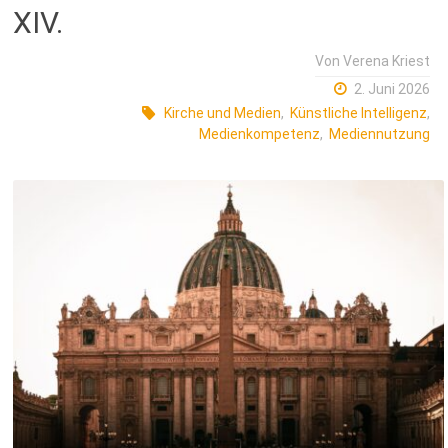
XIV.
Von
Verena Kriest
2. Juni 2026
Kirche und Medien
,
Künstliche Intelligenz
,
Medienkompetenz
,
Mediennutzung