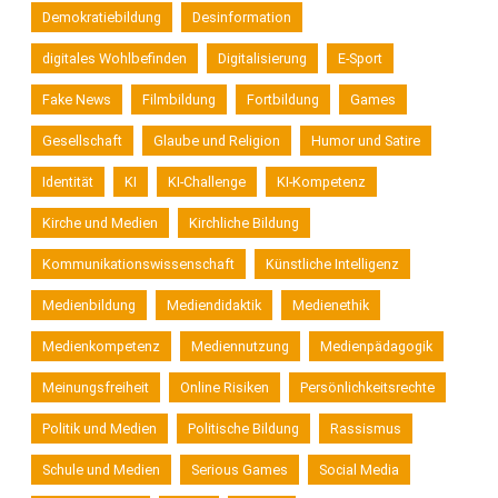
Demokratiebildung
Desinformation
digitales Wohlbefinden
Digitalisierung
E-Sport
Fake News
Filmbildung
Fortbildung
Games
Gesellschaft
Glaube und Religion
Humor und Satire
Identität
KI
KI-Challenge
KI-Kompetenz
Kirche und Medien
Kirchliche Bildung
Kommunikationswissenschaft
Künstliche Intelligenz
Medienbildung
Mediendidaktik
Medienethik
Medienkompetenz
Mediennutzung
Medienpädagogik
Meinungsfreiheit
Online Risiken
Persönlichkeitsrechte
Politik und Medien
Politische Bildung
Rassismus
Schule und Medien
Serious Games
Social Media