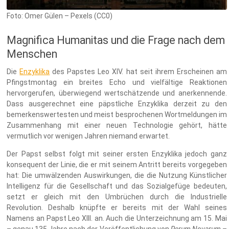
Foto: Omer Gülen – Pexels (CC0)
Magnifica Humanitas und die Frage nach dem
Menschen
Die
Enzyklika
des Papstes Leo XIV. hat seit ihrem Erscheinen am
Pfingstmontag ein breites Echo und vielfältige Reaktionen
hervorgerufen, überwiegend wertschätzende und anerkennende.
Dass ausgerechnet eine päpstliche Enzyklika derzeit zu den
bemerkenswertesten und meist besprochenen Wortmeldungen im
Zusammenhang mit einer neuen Technologie gehört, hätte
vermutlich vor wenigen Jahren niemand erwartet.
Der Papst selbst folgt mit seiner ersten Enzyklika jedoch ganz
konsequent der Linie, die er mit seinem Antritt bereits vorgegeben
hat: Die umwälzenden Auswirkungen, die die Nutzung Künstlicher
Intelligenz für die Gesellschaft und das Sozialgefüge bedeuten,
setzt er gleich mit den Umbrüchen durch die Industrielle
Revolution. Deshalb knüpfte er bereits mit der Wahl seines
Namens an Papst Leo XIII. an. Auch die Unterzeichnung am 15. Mai
– genau 135 Jahre nach der Veröffentlichung von
Rerum Novarum
–