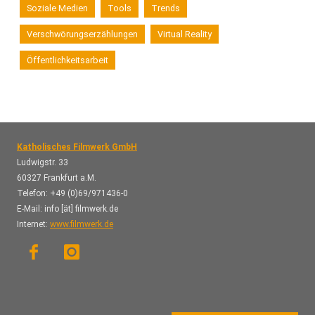
Soziale Medien
Tools
Trends
Verschwörungserzählungen
Virtual Reality
Öffentlichkeitsarbeit
Katholisches Filmwerk GmbH
Ludwigstr. 33
60327 Frankfurt a.M.
Telefon: +49 (0)69/971436-0
E-Mail: info [ät] filmwerk.de
Internet:
www.filmwerk.de